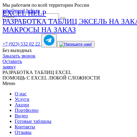
Мы работаем по всей территории России
info@excel-help.ru
EXCEL HELP
РАЗРАБОТКА ТАБЛИЦ ЭКСЕЛЬ НА ЗАК
МАКРОСЫ НА ЗАКАЗ
+7 (923) 532 02 22
Без выходных
Заказать звонок
Оставить
заявку
РАЗРАБОТКА ТАБЛИЦ EXCEL
ПОМОЩЬ С EXCEL ЛЮБОЙ СЛОЖНОСТИ
Меню
О нас
Услуги
Акции
Портфолио
Видео
Готовые таблицы
Контакты
Отзывы