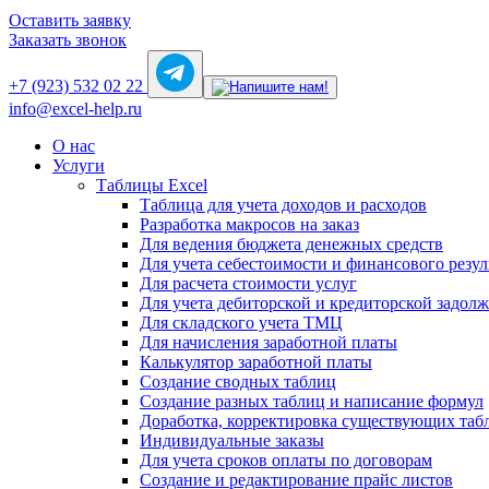
Оставить заявку
Заказать звонок
+7 (923) 532 02 22
info@excel-help.ru
О нас
Услуги
Таблицы Excel
Таблица для учета доходов и расходов
Разработка макросов на заказ
Для ведения бюджета денежных средств
Для учета себестоимости и финансового резул
Для расчета стоимости услуг
Для учета дебиторской и кредиторской задол
Для складского учета ТМЦ
Для начисления заработной платы
Калькулятор заработной платы
Создание сводных таблиц
Создание разных таблиц и написание формул
Доработка, корректировка существующих таб
Индивидуальные заказы
Для учета сроков оплаты по договорам
Создание и редактирование прайс листов